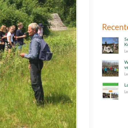
Recent
5
K
Le
W
v
Le
L
Le