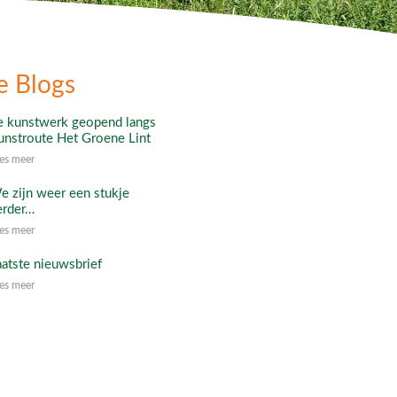
e Blogs
e kunstwerk geopend langs
unstroute Het Groene Lint
es meer
e zijn weer een stukje
erder…
es meer
aatste nieuwsbrief
es meer