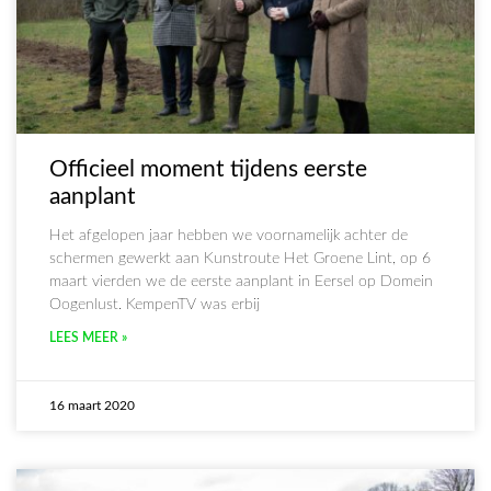
Officieel moment tijdens eerste
aanplant
Het afgelopen jaar hebben we voornamelijk achter de
schermen gewerkt aan Kunstroute Het Groene Lint, op 6
maart vierden we de eerste aanplant in Eersel op Domein
Oogenlust. KempenTV was erbij
LEES MEER »
16 maart 2020