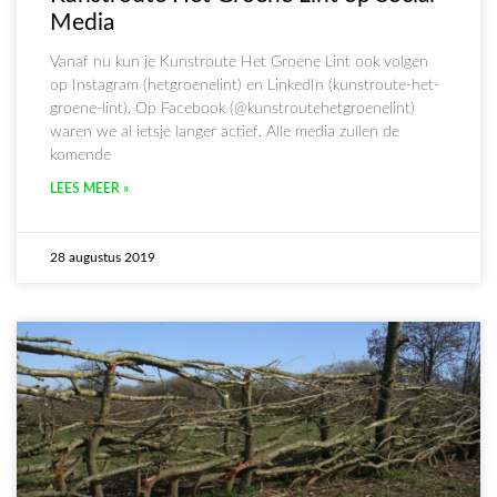
Media
Vanaf nu kun je Kunstroute Het Groene Lint ook volgen
op Instagram (hetgroenelint) en LinkedIn (kunstroute-het-
groene-lint). Op Facebook (@kunstroutehetgroenelint)
waren we al ietsje langer actief. Alle media zullen de
komende
LEES MEER »
28 augustus 2019