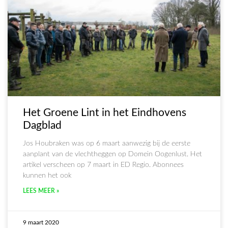
Het Groene Lint in het Eindhovens
Dagblad
Jos Houbraken was op 6 maart aanwezig bij de eerste
aanplant van de vlechtheggen op Domein Oogenlust. Het
artikel verscheen op 7 maart in ED Regio. Abonnees
kunnen het ook
LEES MEER »
9 maart 2020