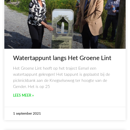
Watertappunt langs Het Groene Lint
Het Groene Lint heeft op het traject Eersel een
watertappunt gekregen! Het tappunt is geplaatst bij de
picknickbank aan de Knegselseweg ter hoogte van de
Gender. Het is op 25
LEES MEER »
1 september 2021